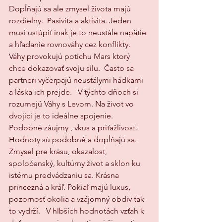
Dopĺňajú sa ale zmysel života majú 
rozdielny.  Pasivita a aktivita. Jeden 
musí ustúpiť inak je to neustále napätie 
a hľadanie rovnováhy cez konflikty.  
Váhy provokujú potichu Mars ktorý 
chce dokazovať svoju silu.  Často sa 
partneri vyčerpajú neustálymi hádkami 
a láska ich prejde.   V týchto dňoch si 
rozumejú Váhy s Levom. Na život vo 
dvojici je to ideálne spojenie. 
Podobné záujmy , vkus a príťažlivosť. 
Hodnoty sú podobné a dopĺňajú sa. 
Zmysel pre krásu, okazalost, 
spoločenský, kultúrny život a sklon ku 
istému predvádzaniu sa. Krásna 
princezná a kráľ. Pokiaľ majú luxus, 
pozornosť okolia a vzájomný obdiv tak 
to vydrží.   V hlbších hodnotách vzťah k 