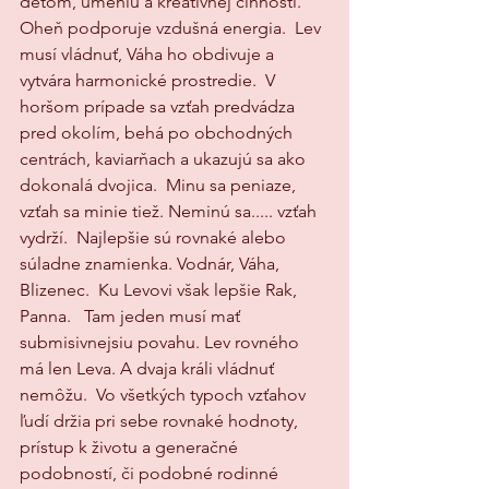
deťom, umeniu a kreatívnej činnosti. 
Oheň podporuje vzdušná energia.  Lev 
musí vládnuť, Váha ho obdivuje a 
vytvára harmonické prostredie.  V 
horšom prípade sa vzťah predvádza 
pred okolím, behá po obchodných 
centrách, kaviarňach a ukazujú sa ako 
dokonalá dvojica.  Minu sa peniaze, 
vzťah sa minie tiež. Neminú sa..... vzťah 
vydrží.  Najlepšie sú rovnaké alebo 
súladne znamienka. Vodnár, Váha, 
Blizenec.  Ku Levovi však lepšie Rak, 
Panna.   Tam jeden musí mať 
submisivnejsiu povahu. Lev rovného 
má len Leva. A dvaja králi vládnuť 
nemôžu.  Vo všetkých typoch vzťahov 
ľudí držia pri sebe rovnaké hodnoty, 
prístup k životu a generačné 
podobností, či podobné rodinné 