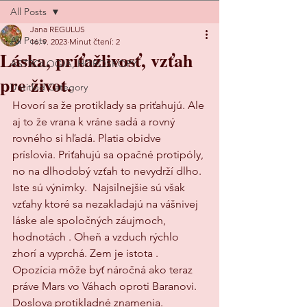
All Posts
Jana REGULUS
All Posts
16. 9. 2023
Minut čtení: 2
Láska, príťažlivosť, vzťah
ASTROLOGIA, HOROSKOPY
pre život.
Untitled Category
Hovorí sa že protiklady sa priťahujú. Ale 
aj to že vrana k vráne sadá a rovný 
rovného si hľadá. Platia obidve 
príslovia. Priťahujú sa opačné protipóly, 
no na dlhodobý vzťah to nevydrží dlho. 
Iste sú výnimky.  Najsilnejšie sú však 
vzťahy ktoré sa nezakladajú na vášnivej 
láske ale spoločných záujmoch, 
hodnotách . Oheň a vzduch rýchlo 
zhorí a vyprchá. Zem je istota .  
Opozícia môže byť náročná ako teraz 
práve Mars vo Váhach oproti Baranovi. 
Doslova protikladné znamenia. 