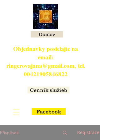
Domov
Objednavky posielajte na
email:
ringerovajana@gmail.com,
tel.
00421905846822
​
Cenník služieb
Facebook
Registrace
Příspěvek