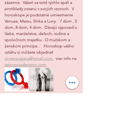
zázemie.  Vášeň sa totiž rýchlo spáli a 
protiklady ostanú v svojích vzoroch.  V 
horoskope je podstatné umiestnenie 
Venuse, Marsu, Slnka a Luny.   7 dom , 5 
dom, 8 dom, 4 dom.  Dávajú výpoveď o 
láske, manželstve, deťoch, rodine a 
spoločnom majetku . O mužskom a 
ženskom princípe .    Horoskop vášho 
vzťahu si môžete objednať    
ringerovajana@gmail.com
,  viac info na 
astroporadenstvo.com