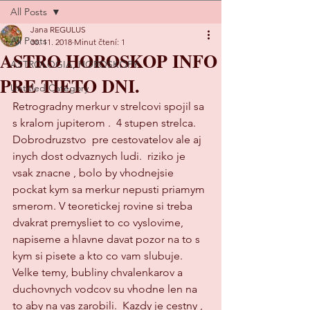
All Posts
Jana REGULUS
All Posts
30. 11. 2018
Minut čtení: 1
ASTRO HOROSKOP INFO
ASTROLOGIA, HOROSKOPY
PRE TIETO DNI.
Untitled Category
Retrogradny merkur v strelcovi spojil sa 
s kralom jupiterom .  4 stupen strelca.  
Dobrodruzstvo  pre cestovatelov ale aj 
inych dost odvaznych ludi.  riziko je 
vsak znacne , bolo by vhodnejsie 
pockat kym sa merkur nepusti priamym 
smerom. V teoretickej rovine si treba 
dvakrat premysliet to co vyslovime, 
napiseme a hlavne davat pozor na to s 
kym si pisete a kto co vam slubuje.  
Velke temy, bubliny chvalenkarov a  
duchovnych vodcov su vhodne len na 
to aby na vas zarobili.  Kazdy je cestny , 