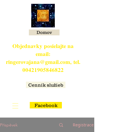
Domov
Objednavky posielajte na
email:
ringerovajana@gmail.com,
tel.
00421905846822
​
Cenník služieb
Facebook
Registrace
Příspěvek