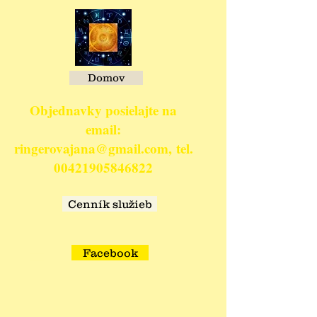
Domov
Objednavky posielajte na
email:
ringerovajana@gmail.com,
tel.
00421905846822
​
Cenník služieb
Facebook