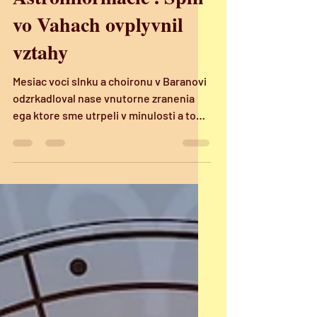
vo Vahach ovplyvnil
vztahy
Mesiac voci slnku a choironu v Baranovi
odzrkadloval nase vnutorne zranenia
ega ktore sme utrpeli v minulosti a to
hlavne v blizkych...