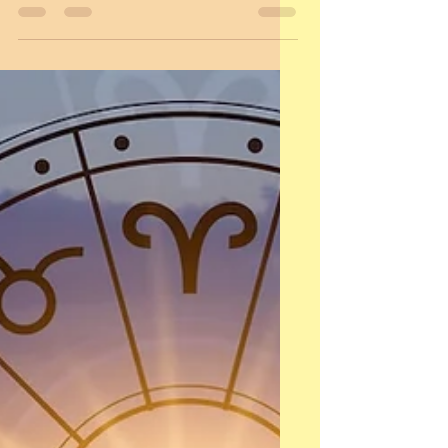
Hviezdy hovoria ,,Je
nutné vratit sa do
minulosti ,, ???
September nas vyzval do retrospektivy,
prehodnoteniu minulosti . 7
retrogradnych planét začiatkom
mesiaca je vážne pozastavenie sa nad...