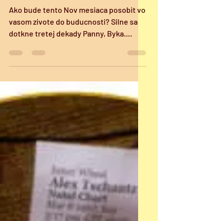
Aktualne energie
,,Vsetko je vo
hviezdach Novy mesiac
Panna
Ako bude tento Nov mesiaca posobit vo
vasom zivote do buducnosti? Silne sa
dotkne tretej dekady Panny, Byka.
Pozitivne nastartuje...