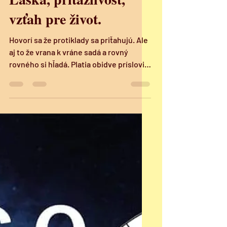
Jana REGULUS
16. 9. 2023
Minut čtení: 2
Láska, príťažlivosť,
vzťah pre život.
Hovorí sa že protiklady sa priťahujú. Ale
aj to že vrana k vráne sadá a rovný
rovného si hľadá. Platia obidve príslovia.
Priťahujú sa...