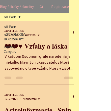
Blog / články / aktuality
Registrace
All Posts
All Posts
Jana REGULUS
ASTROLOGIA,
14. 5. 2025
Minut čtení: 2
HOROSKOPY
❤️❤️♥️ Vzťahy a láska
Untitled
Category
V každom Osobnom grafe narodenia je
niekoľko hlavných ukazovateľov ktoré
vypovedaju o type vzťahu ktory v živote
hľadáte . Čas...
Jana REGULUS
14. 4. 2025
Minut čtení: 2
Astroinformacie . Spln