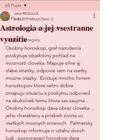
All Posts
Jana REGULUS
All Posts
3. 5. 2019
Minut čtení: 2
Astrologia a jej vsestranne
ASTROLOGIA, HOROSKOPY
vyuzitie
Untitled Category
Osobny horoskop, graf narodenia 
poskytuje objektivny pohlad na 
moznosti cloveka. Mapuje silne aj 
slabe stranky, odpovie vam na vsetky 
mozne otazky.  Existuje mnoho foriem 
horoskopov ktore velmi dobre 
zmapuju situaciu a poskytnu odpoved 
na akukolvek temu ktora vas zaujma . 
Osobny horoskop dava obraz cloveka  , 
jeho charakteru a priebeh zivota vo 
vsetkych moznych smeroch.  Partnersky 
horoskop informuje o vztahu dvoch 
ludi , porovnavaci horoskop dava 