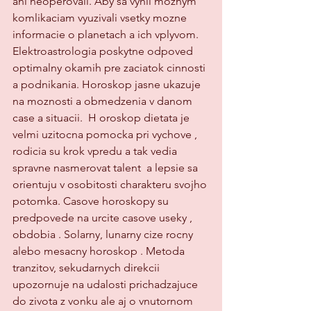
ani neoperovali. Aby sa vyhli moznym 
komlikaciam vyuzivali vsetky mozne 
informacie o planetach a ich vplyvom.   
Elektroastrologia poskytne odpoved 
optimalny okamih pre zaciatok cinnosti 
a podnikania. Horoskop jasne ukazuje 
na moznosti a obmedzenia v danom 
case a situacii.  H oroskop dietata je 
velmi uzitocna pomocka pri vychove , 
rodicia su krok vpredu a tak vedia 
spravne nasmerovat talent  a lepsie sa 
orientuju v osobitosti charakteru svojho 
potomka. Casove horoskopy su 
predpovede na urcite casove useky , 
obdobia . Solarny, lunarny cize rocny 
alebo mesacny horoskop . Metoda 
tranzitov, sekudarnych direkcii 
upozornuje na udalosti prichadzajuce 
do zivota z vonku ale aj o vnutornom 