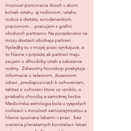
moznost porovnania dvoch v akom 
kolvek vztahu, aj rodinnom, vztahu 
rodica a dietata, surodeneckom, 
pracovnom.....pracujem s grafmi 
obidvoch partnerov. Na poradenstvo sa 
mozu dostavit obidvaja partneri . 
Vysledky su v mojej praxi vynikajuce, a 
to hlavne v pripade ak partneri maju 
zaujem o dlhodoby vztah a zalozenie 
rodiny.  Zdravotny horoskop poskytuje 
informacie o telesnom, dusevnom 
zdravi , predispoziciach k ochoreniam, 
taktiez o ochoreni ktore uz vzniklo, o 
priebehu choroby a samotnej liecbe.   
Medicinska astrologia bola u vyspelych 
civilizacii v minulosti samozrejmostou a 
hlavne vyuzivana lekarmi v praxi , bez 
overenia planetarnych konstelacii lekari 