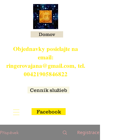
Domov
Objednavky posielajte na
email:
ringerovajana@gmail.com,
tel.
00421905846822
​
Cenník služieb
Facebook
Registrace
Příspěvek