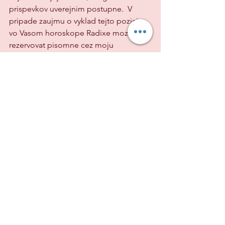
prispevkov uverejnim postupne.  V 
pripade zaujmu o vyklad tejto pozicie 
vo Vasom horoskope Radixe mozete 
rezervovat pisomne cez moju  
mail.adres 
ringerovajana@gmail.com
 ,   
  pripadne sms 0955846822         cennik 
najdete na mojej stranke                           
         astroporadenstvo.com
Zobrazit vše
Nejnovější příspěvky