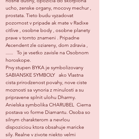
nosne dutiny, opozicia do skorpiona 
ucho, zenske organy, mocovy mechur , 
prostata. Tieto budu vyzadovat 
pozornost v pripade ak mate v Radixe 
citlive , osobne body , osobne planety 
prave v tomto znameni . Pripadne 
Ascendent zle oziareny, dom zdravia , 
......   To je vsetko zavisle na Osobnom 
horoskope.
Prvy stupen BYKA je symbolizovany  
SABIANSKE SYMBOLY   ako Vlastna 
cista prirodzenost povahy, nove ciste 
moznosti sa vynoria z minulosti a su 
pripravene splnit ulohu Dharmy.  
Anielska symbolika CHARUBEL  Cierna 
postava vo forme Diamantu. Osoba so 
silnym charakterom a nevrlou 
dispoziciou ktora obsahuje maricke 
sily. Realne v zivote niekto velmi 