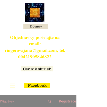
Domov
Objednavky posielajte na
email:
ringerovajana@gmail.com,
tel.
00421905846822
​
Cenník služieb
Facebook
Registrace
Příspěvek