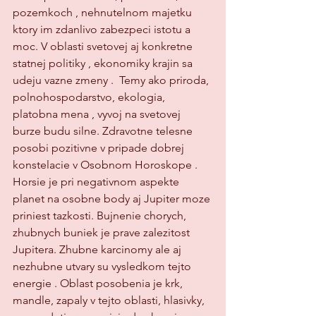
pozemkoch , nehnutelnom majetku 
ktory im zdanlivo zabezpeci istotu a 
moc. V oblasti svetovej aj konkretne 
statnej politiky , ekonomiky krajin sa 
udeju vazne zmeny .  Temy ako priroda, 
polnohospodarstvo, ekologia, 
platobna mena , vyvoj na svetovej 
burze budu silne. Zdravotne telesne 
posobi pozitivne v pripade dobrej 
konstelacie v Osobnom Horoskope .  
Horsie je pri negativnom aspekte  
planet na osobne body aj Jupiter moze 
priniest tazkosti. Bujnenie chorych, 
zhubnych buniek je prave zalezitost 
Jupitera. Zhubne karcinomy ale aj 
nezhubne utvary su vysledkom tejto 
energie . Oblast posobenia je krk, 
mandle, zapaly v tejto oblasti, hlasivky, 