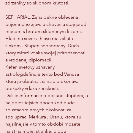
zdrzanlivy so sklonom krutosti. 
SEPHARIAL. Zena pekne oblecena , 
prijemneho zjavu a chovania stoji pred 
mecom s hrotom sklonenym k zemi. 
Hladi na sever a hlavu ma zaliatu 
slnkom . Stupen sebaobrany. Duch 
ktory zvitazi vdaka svojej prirodzenosti 
a vrodenej diplomacii. 
Kefer  svetovy uznavany 
astrologdefinuje tento bod Venusa  
ktora je obratna , silna a prekonava 
prekazky vdaka zenskosti.
Dalsie informacie o posune  Jupitera, a 
najdolezitejsich dnoch ked bude 
spustacom novych okolnosti za 
spolupraci Merkura , Uranu, ktore su 
najsilnejsie v tomto obdobi mozete 
najst na mojej stranke, blogu 