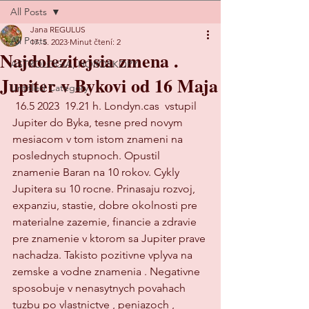
All Posts
Jana REGULUS
All Posts
17. 5. 2023
Minut čtení: 2
Najdolezitejsia zmena .
ASTROLOGIA, HOROSKOPY
Jupiter v Bykovi od 16 Maja
Untitled Category
 16.5 2023  19.21 h. Londyn.cas  vstupil 
Jupiter do Byka, tesne pred novym 
mesiacom v tom istom znameni na 
poslednych stupnoch. Opustil 
znamenie Baran na 10 rokov. Cykly 
Jupitera su 10 rocne. Prinasaju rozvoj, 
expanziu, stastie, dobre okolnosti pre 
materialne zazemie, financie a zdravie 
pre znamenie v ktorom sa Jupiter prave 
nachadza. Takisto pozitivne vplyva na 
zemske a vodne znamenia . Negativne 
sposobuje v nenasytnych povahach 
tuzbu po vlastnictve , peniazoch , 