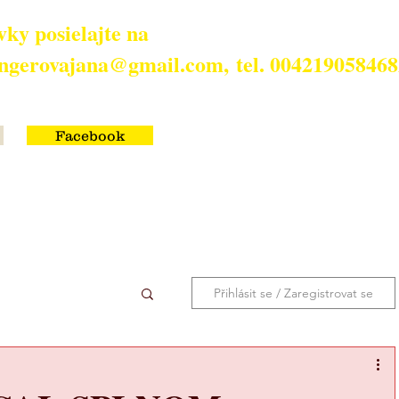
ky posielajte na
ringerovajana@gmail.com,
tel. 00421905846
Facebook
Přihlásit se / Zaregistrovat se
SKOPY