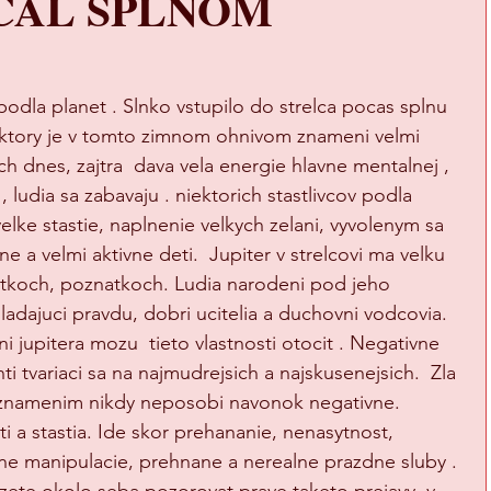
CAL SPLNOM
podla planet . Slnko vstupilo do strelca pocas splnu 
 ktory je v tomto zimnom ohnivom znameni velmi 
h dnes, zajtra  dava vela energie hlavne mentalnej , 
, ludia sa zabavaju . niektorich stastlivcov podla 
ke stastie, naplnenie velkych zelani, vyvolenym sa 
tne a velmi aktivne deti.  Jupiter v strelcovi ma velku 
itkoch, poznatkoch. Ludia narodeni pod jeho 
ladajuci pravdu, dobri ucitelia a duchovni vodcovia. 
 jupitera mozu  tieto vlastnosti otocit . Negativne 
i tvariaci sa na najmudrejsich a najskusenejsich.  Zla 
o znamenim nikdy neposobi navonok negativne. 
ti a stastia. Ide skor prehananie, nenasytnost, 
ene manipulacie, prehnane a nerealne prazdne sluby . 