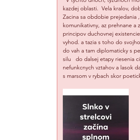
  V tychto dnoch, tyzdnoch moz
kazdej oblasti.  Vela kralov, 
Zacina sa obdobie prejedania , 
komunikativny, az prehnane a zb
principov duchovnej existencie
vyhod. a tazia s toho do svojh
do vah a tam diplomaticky s pe
silu   do dalsej etapy rieseni
nefunkcnych vztahov a lasok d
s marsom v rybach skor poeticky a 