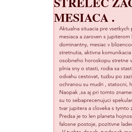
STRELEC ZA
Untitled Category
MESIACA .
Aktualna situacia pre vsetkych 
mesiaca a zaroven s jupiterom
dominantny, mesiac v blizencoc
stretnutia, aktivna komunikacia 
osobneho horoskopu stretne vel
plnia sny o stasti, rodia sa stas
odvahu cestovat, tuzbu po zaz
ochranou su mudri , statocni, h
Naopak ,sa aj pri tomto znameni
su to sebaprecenujuci spekulant
tvar jupitera a cloveka s tymt
Predsa je to len planeta hojnos
falosne postoje, pozitivne lad