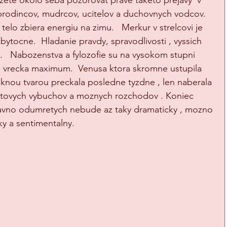
ete okolo seba pozorovat prave taketo prejavy  v 
dobrodincov, mudrcov, ucitelov a duchovnych vodcov.  
telo zbiera energiu na zimu.   Merkur v strelcovi je 
ytocne.  Hladanie pravdy, spravodlivosti , vyssich 
.   Nabozenstva a fylozofie su na vysokom stupni 
o vrecka maximum.  Venusa ktora skromne ustupila 
knou tvarou preckala posledne tyzdne , len naberala 
a citovych vybuchov a moznych rozchodov . Koniec 
avno odumretych nebude az taky dramaticky , mozno 
sentimentalny.                     